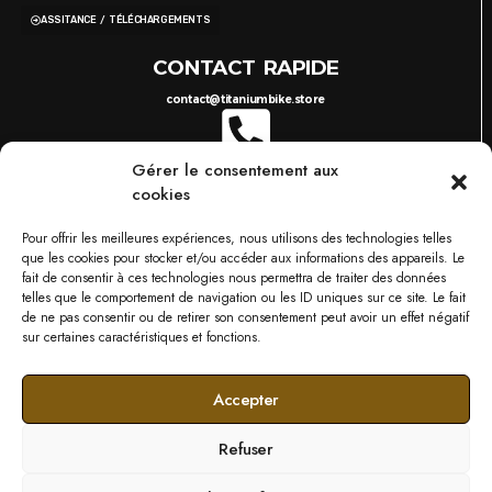
ASSITANCE / TÉLÉCHARGEMENTS
CONTACT RAPIDE
contact@titaniumbike.store
Gérer le consentement aux
0035 26 61 40 36 17
8H-17H
cookies
03 87 38 29 38
10H-18H
TITANIUM BIKESTORE METZ
Pour offrir les meilleures expériences, nous utilisons des technologies telles
749 RUE DU BOIS D'ORLY, 57685 AUGNY
que les cookies pour stocker et/ou accéder aux informations des appareils. Le
NOS MARQUES
fait de consentir à ces technologies nous permettra de traiter des données
telles que le comportement de navigation ou les ID uniques sur ce site. Le fait
de ne pas consentir ou de retirer son consentement peut avoir un effet négatif
sur certaines caractéristiques et fonctions.
Accepter
Refuser