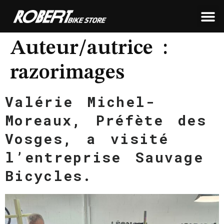
LEON FRAMEWORKS
ROBERT FRAMEWORKS
TOUS NOS PRODUITS
Auteur/autrice :
razorimages
Valérie Michel-
Moreaux, Préfète des
Vosges, a visité
l’entreprise Sauvage
Bicycles.