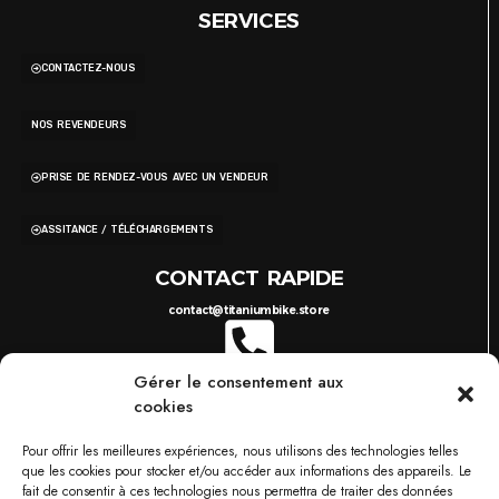
SERVICES
CONTACTEZ-NOUS
NOS REVENDEURS
PRISE DE RENDEZ-VOUS AVEC UN VENDEUR
ASSITANCE / TÉLÉCHARGEMENTS
CONTACT RAPIDE
contact@titaniumbike.store
Gérer le consentement aux
0035 26 61 40 36 17
8H-17H
cookies
03 87 38 29 38
10H-18H
TITANIUM BIKESTORE METZ
Pour offrir les meilleures expériences, nous utilisons des technologies telles
749 RUE DU BOIS D'ORLY, 57685 AUGNY
que les cookies pour stocker et/ou accéder aux informations des appareils. Le
NOS MARQUES
fait de consentir à ces technologies nous permettra de traiter des données