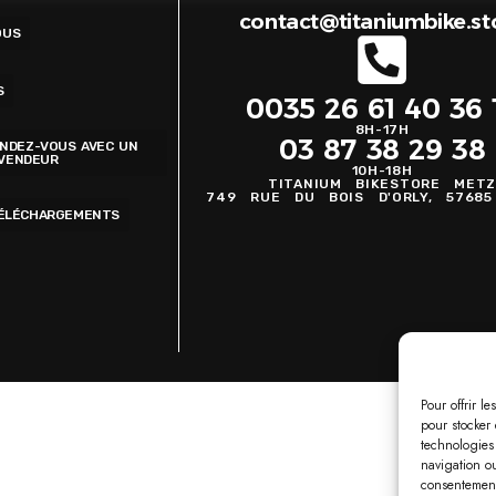
contact@titaniumbike.st
OUS
S
0035 26 61 40 36 
8H-17H
03 87 38 29 38
ENDEZ-VOUS AVEC UN
VENDEUR
10H-18H
TITANIUM BIKESTORE MET
749 RUE DU BOIS D'ORLY, 5768
TÉLÉCHARGEMENTS
Pour offrir l
pour stocker 
technologies
navigation ou
consentement 