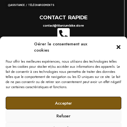
ASSITANCE / TÉLÉCHARGEMENTS
CONTACT RAPIDE
contact@titaniumbike.store
Gérer le consentement aux
0035 26 61 40 36 17
8H-17H
cookies
03 87 38 29 38
10H-18H
TITANIUM BIKESTORE METZ
Pour offrir les meilleures expériences, nous utilisons des technologies telles
749 RUE DU BOIS D'ORLY, 57685 AUGNY
que les cookies pour stocker et/ou accéder aux informations des appareils. Le
NOS MARQUES
fait de consentir à ces technologies nous permettra de traiter des données
telles que le comportement de navigation ou les ID uniques sur ce site. Le fait
de ne pas consentir ou de retirer son consentement peut avoir un effet négatif
sur certaines caractéristiques et fonctions.
Accepter
Refuser