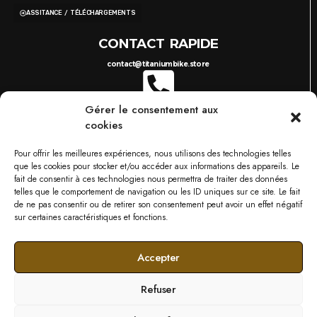
ASSITANCE / TÉLÉCHARGEMENTS
CONTACT RAPIDE
contact@titaniumbike.store
Gérer le consentement aux
0035 26 61 40 36 17
8H-17H
cookies
03 87 38 29 38
10H-18H
TITANIUM BIKESTORE METZ
Pour offrir les meilleures expériences, nous utilisons des technologies telles
749 RUE DU BOIS D'ORLY, 57685 AUGNY
que les cookies pour stocker et/ou accéder aux informations des appareils. Le
NOS MARQUES
fait de consentir à ces technologies nous permettra de traiter des données
telles que le comportement de navigation ou les ID uniques sur ce site. Le fait
de ne pas consentir ou de retirer son consentement peut avoir un effet négatif
sur certaines caractéristiques et fonctions.
Accepter
Refuser