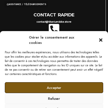
ASSITANCE / TÉLÉCHARGEMENTS
CONTACT RAPIDE
contact@titaniumbike.store
Gérer le consentement aux
0035 26 61 40 36 17
8H-17H
cookies
03 87 38 29 38
10H-18H
TITANIUM BIKESTORE METZ
Pour offrir les meilleures expériences, nous utilisons des technologies telles
749 RUE DU BOIS D'ORLY, 57685 AUGNY
que les cookies pour stocker et/ou accéder aux informations des appareils. Le
NOS MARQUES
fait de consentir à ces technologies nous permettra de traiter des données
telles que le comportement de navigation ou les ID uniques sur ce site. Le fait
de ne pas consentir ou de retirer son consentement peut avoir un effet négatif
sur certaines caractéristiques et fonctions.
Accepter
Refuser