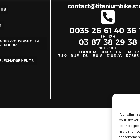
contact@titaniumbike.st
OUS
S
0035 26 61 40 36 
8H-17H
03 87 38 29 38
ENDEZ-VOUS AVEC UN
VENDEUR
10H-18H
TITANIUM BIKESTORE MET
749 RUE DU BOIS D'ORLY, 5768
TÉLÉCHARGEMENTS
Pour offrir l
pour stocker 
technologies
navigation ou
consentement 