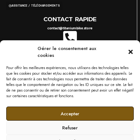
ASSITANCE / TÉLÉCHARGEMENTS
CONTACT RAPIDE
contact@titaniumbike.store
Gérer le consentement aux
0035 26 61 40 36 17
8H-17H
cookies
03 87 38 29 38
10H-18H
TITANIUM BIKESTORE METZ
Pour offrir les meilleures expériences, nous utilisons des technologies telles
749 RUE DU BOIS D'ORLY, 57685 AUGNY
que les cookies pour stocker et/ou accéder aux informations des appareils. Le
NOS MARQUES
fait de consentir à ces technologies nous permettra de traiter des données
telles que le comportement de navigation ou les ID uniques sur ce site. Le fait
de ne pas consentir ou de retirer son consentement peut avoir un effet négatif
sur certaines caractéristiques et fonctions.
Accepter
Refuser