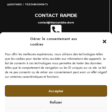
ASSITANCE / TÉLÉCHARGEMENTS
CONTACT RAPIDE
contact@titaniumbike.store
Gérer le consentement aux
0035 26 61 40 36 17
8H-17H
cookies
03 87 38 29 38
10H-18H
TITANIUM BIKESTORE METZ
Pour offrir les meilleures expériences, nous utilisons des technologies telles
749 RUE DU BOIS D'ORLY, 57685 AUGNY
que les cookies pour stocker et/ou accéder aux informations des appareils. Le
NOS MARQUES
fait de consentir à ces technologies nous permettra de traiter des données
telles que le comportement de navigation ou les ID uniques sur ce site. Le fait
de ne pas consentir ou de retirer son consentement peut avoir un effet négatif
sur certaines caractéristiques et fonctions.
Accepter
Refuser