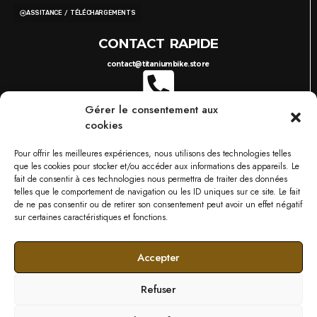
ASSITANCE / TÉLÉCHARGEMENTS
CONTACT RAPIDE
contact@titaniumbike.store
Gérer le consentement aux
0035 26 61 40 36 17
8H-17H
cookies
03 87 38 29 38
10H-18H
TITANIUM BIKESTORE METZ
Pour offrir les meilleures expériences, nous utilisons des technologies telles
749 RUE DU BOIS D'ORLY, 57685 AUGNY
que les cookies pour stocker et/ou accéder aux informations des appareils. Le
NOS MARQUES
fait de consentir à ces technologies nous permettra de traiter des données
telles que le comportement de navigation ou les ID uniques sur ce site. Le fait
de ne pas consentir ou de retirer son consentement peut avoir un effet négatif
sur certaines caractéristiques et fonctions.
Accepter
Refuser