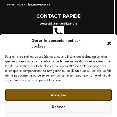
ASSITANCE / TÉLÉCHARGEMENTS
CONTACT RAPIDE
contact@titaniumbike.store
Gérer le consentement aux
0035 26 61 40 36 17
8H-17H
cookies
03 87 38 29 38
10H-18H
TITANIUM BIKESTORE METZ
Pour offrir les meilleures expériences, nous utilisons des technologies telles
749 RUE DU BOIS D'ORLY, 57685 AUGNY
que les cookies pour stocker et/ou accéder aux informations des appareils. Le
NOS MARQUES
fait de consentir à ces technologies nous permettra de traiter des données
telles que le comportement de navigation ou les ID uniques sur ce site. Le fait
de ne pas consentir ou de retirer son consentement peut avoir un effet négatif
sur certaines caractéristiques et fonctions.
Accepter
Refuser