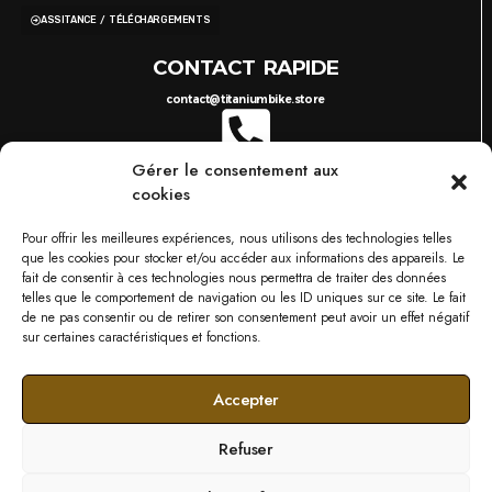
ASSITANCE / TÉLÉCHARGEMENTS
CONTACT RAPIDE
contact@titaniumbike.store
Gérer le consentement aux
0035 26 61 40 36 17
8H-17H
cookies
03 87 38 29 38
10H-18H
TITANIUM BIKESTORE METZ
Pour offrir les meilleures expériences, nous utilisons des technologies telles
749 RUE DU BOIS D'ORLY, 57685 AUGNY
que les cookies pour stocker et/ou accéder aux informations des appareils. Le
NOS MARQUES
fait de consentir à ces technologies nous permettra de traiter des données
telles que le comportement de navigation ou les ID uniques sur ce site. Le fait
de ne pas consentir ou de retirer son consentement peut avoir un effet négatif
sur certaines caractéristiques et fonctions.
Accepter
Refuser