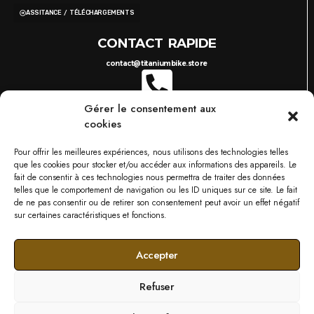
ASSITANCE / TÉLÉCHARGEMENTS
CONTACT RAPIDE
contact@titaniumbike.store
Gérer le consentement aux
0035 26 61 40 36 17
8H-17H
cookies
03 87 38 29 38
10H-18H
TITANIUM BIKESTORE METZ
Pour offrir les meilleures expériences, nous utilisons des technologies telles
749 RUE DU BOIS D'ORLY, 57685 AUGNY
que les cookies pour stocker et/ou accéder aux informations des appareils. Le
NOS MARQUES
fait de consentir à ces technologies nous permettra de traiter des données
telles que le comportement de navigation ou les ID uniques sur ce site. Le fait
de ne pas consentir ou de retirer son consentement peut avoir un effet négatif
sur certaines caractéristiques et fonctions.
Accepter
Refuser