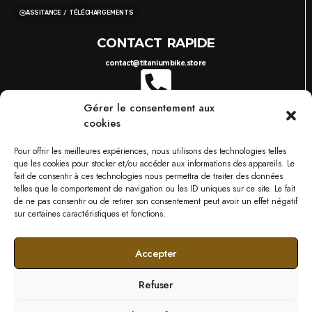
ASSITANCE / TÉLÉCHARGEMENTS
CONTACT RAPIDE
contact@titaniumbike.store
Gérer le consentement aux
0035 26 61 40 36 17
8H-17H
cookies
03 87 38 29 38
10H-18H
TITANIUM BIKESTORE METZ
Pour offrir les meilleures expériences, nous utilisons des technologies telles
749 RUE DU BOIS D'ORLY, 57685 AUGNY
que les cookies pour stocker et/ou accéder aux informations des appareils. Le
NOS MARQUES
fait de consentir à ces technologies nous permettra de traiter des données
telles que le comportement de navigation ou les ID uniques sur ce site. Le fait
de ne pas consentir ou de retirer son consentement peut avoir un effet négatif
sur certaines caractéristiques et fonctions.
Accepter
Refuser