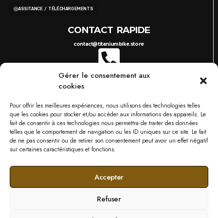
ASSITANCE / TÉLÉCHARGEMENTS
CONTACT RAPIDE
contact@titaniumbike.store
Gérer le consentement aux
0035 26 61 40 36 17
8H-17H
cookies
03 87 38 29 38
10H-18H
TITANIUM BIKESTORE METZ
Pour offrir les meilleures expériences, nous utilisons des technologies telles
749 RUE DU BOIS D'ORLY, 57685 AUGNY
que les cookies pour stocker et/ou accéder aux informations des appareils. Le
NOS MARQUES
fait de consentir à ces technologies nous permettra de traiter des données
telles que le comportement de navigation ou les ID uniques sur ce site. Le fait
de ne pas consentir ou de retirer son consentement peut avoir un effet négatif
sur certaines caractéristiques et fonctions.
Accepter
Refuser