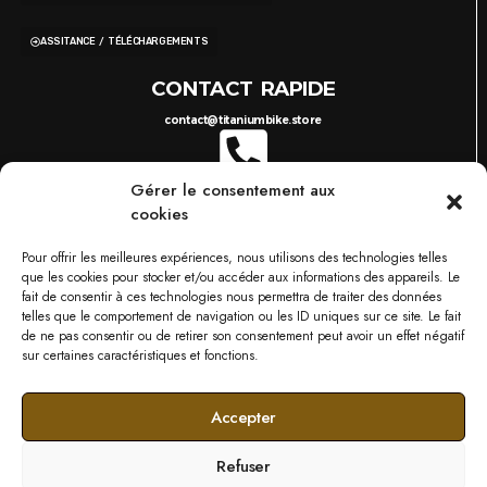
ASSITANCE / TÉLÉCHARGEMENTS
CONTACT RAPIDE
contact@titaniumbike.store
Gérer le consentement aux
0035 26 61 40 36 17
8H-17H
cookies
03 87 38 29 38
10H-18H
TITANIUM BIKESTORE METZ
Pour offrir les meilleures expériences, nous utilisons des technologies telles
749 RUE DU BOIS D'ORLY, 57685 AUGNY
que les cookies pour stocker et/ou accéder aux informations des appareils. Le
NOS MARQUES
fait de consentir à ces technologies nous permettra de traiter des données
telles que le comportement de navigation ou les ID uniques sur ce site. Le fait
de ne pas consentir ou de retirer son consentement peut avoir un effet négatif
sur certaines caractéristiques et fonctions.
Accepter
Refuser