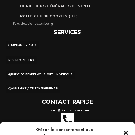
CONDITIONS GÉNÉRALES DE VENTE
POLITIQUE DE COOKIES (UE)
Pays détecté : Luxembourg
SERVICES
CONTACTEZ-NOUS
NOS REVENDEURS
PRISE DE RENDEZ-VOUS AVEC UN VENDEUR
ASSITANCE / TÉLÉCHARGEMENTS
CONTACT RAPIDE
contact@titaniumbike.store
Gérer le consentement aux
0035 26 61 40 36 17
8H-17H