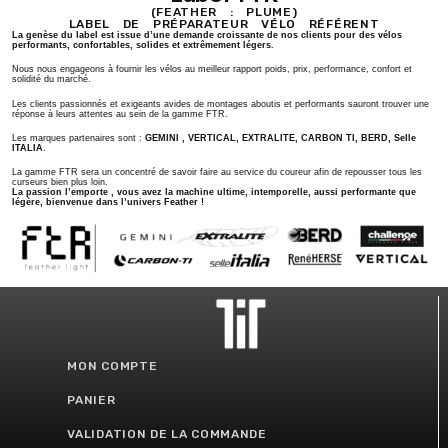
(FEATHER : PLUME)
LABEL DE PRÉPARATEUR VÉLO RÉFÉRENT
La genèse du label est issue d’une demande croissante de nos clients pour des vélos
performants, confortables, solides et extrêmement légers.
Nous nous engageons à fournir les vélos au meilleur rapport poids, prix, performance, confort et
solidité du marché.
Les clients passionnés et exigeants avides de montages aboutis et performants sauront trouver une
réponse à leurs attentes au sein de la gamme FTR.
Les marques partenaires sont :
GEMINI , VERTICAL, EXTRALITE, CARBON TI, BERD, Selle
ITALIA
.
La gamme FTR sera un concentré de savoir faire au service du coureur afin de repousser tous les
curseurs bien plus loin.
La passion l’emporte , vous avez la machine ultime, intemporelle, aussi performante que
légère, bienvenue dans l’univers Feather !
MON COMPTE
PANIER
VALIDATION DE LA COMMANDE