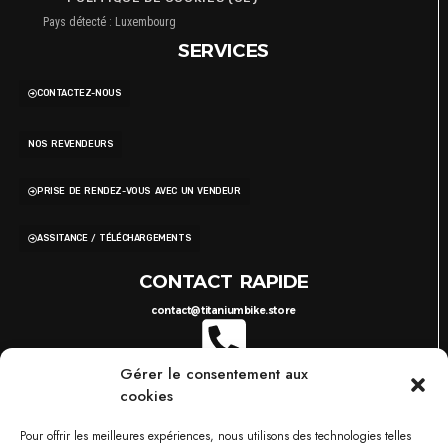
Pays détecté : Luxembourg
SERVICES
CONTACTEZ-NOUS
NOS REVENDEURS
PRISE DE RENDEZ-VOUS AVEC UN VENDEUR
ASSITANCE / TÉLÉCHARGEMENTS
CONTACT RAPIDE
contact@titaniumbike.store
Gérer le consentement aux
0035 26 61 40 36 17
8H-17H
cookies
03 87 38 29 38
10H-18H
TITANIUM BIKESTORE METZ
Pour offrir les meilleures expériences, nous utilisons des technologies telles
749 RUE DU BOIS D'ORLY, 57685 AUGNY