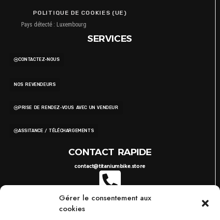
POLITIQUE DE COOKIES (UE)
Pays détecté : Luxembourg
SERVICES
CONTACTEZ-NOUS
NOS REVENDEURS
PRISE DE RENDEZ-VOUS AVEC UN VENDEUR
ASSITANCE / TÉLÉCHARGEMENTS
CONTACT RAPIDE
contact@titaniumbike.store
Gérer le consentement aux
0035 26 61 40 36 17
8H-17H
cookies
03 87 38 29 38
10H-18H